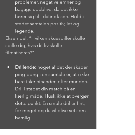
problemer, negative emner og 
bagage udeblive, da det ikke 
hører sig til i datingfasen. Hold i 
stedet samtalen positiv, let og 
legende.
Eksempel: ”Hvilken skuespiller skulle 
spille dig, hvis dit liv skulle 
filmatiseres?”
Drillende: 
noget af det der skaber 
ping-pong i en samtale er, at i ikke 
bare taler hinanden efter munden. 
Dril i stedet din match på en 
kærlig måde. Husk ikke at overgør 
dette punkt. En smule dril er fint, 
for meget og du vil blive set som 
barnlig.
Hvis du har spørgsmål til Dating eller 