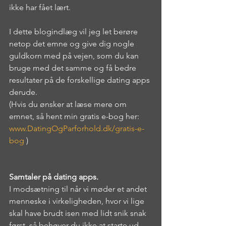
ikke har fået lært.
I dette blogindlæg vil jeg let berøre 
netop det emne og give dig nogle 
guldkorn med på vejen, som du kan 
bruge med det samme og få bedre 
resultater på de forskellige dating apps 
derude.
(Hvis du ønsker at læse mere om 
emnet, så hent min gratis e-bog her: 
www.DatingOgParforhold.dk/gratis-e-
bog
 )
Samtaler på dating apps.
I modsætning til når vi møder et andet 
menneske i virkeligheden, hvor vi lige 
skal have brudt isen med lidt snik snak 
først, så behøver du ikke at starte ud 