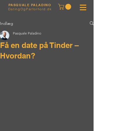
PASQUALE PALADINO
DatingOgParforhold.dk
Indlæg
Pasquale Paladino
Få en date på Tinder –
Hvordan?