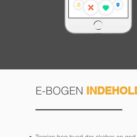
E-BOGEN
INDEHOL
Teorien bag hvad der skaber en god