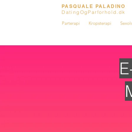
PASQUALE PALADINO
DatingOgParforhold.dk
Parterapi
Kropsterapi
Sexol
E