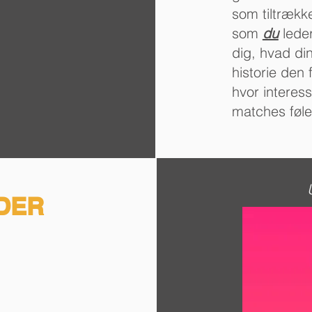
som tiltrækk
som
du
lede
dig, hvad din
historie den 
hvor interes
matches føle
DER