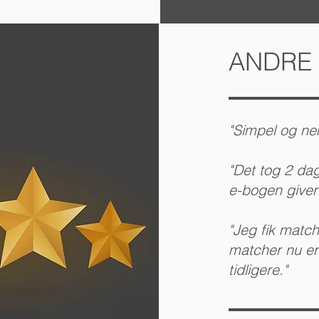
ANDRE
"Simpel og nem
"Det tog 2 dag
e-bogen giver
"Jeg fik matc
matcher nu er
tidligere."