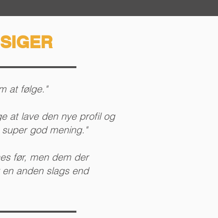
SIGER
 at følge."
e at lave den nye profil og
 super god mening."
hes før, men dem der
 en anden slags end