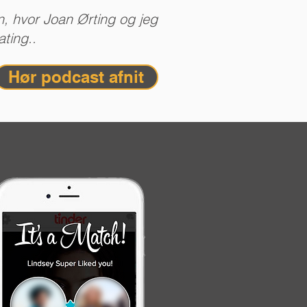
, hvor Joan Ørting og jeg
ting..
Hør podcast afnit