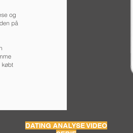
æse og
 den på
n
amme
 købt
DATING ANALYSE VIDEO