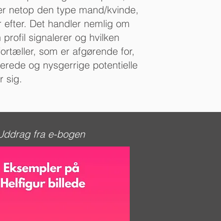
er netop den type mand/kvinde,
r efter. Det handler nemlig om
 profil signalerer og hvilken
fortæller, som er afgørende for,
serede og nysgerrige potentielle
r sig.
Uddrag fra e-bogen