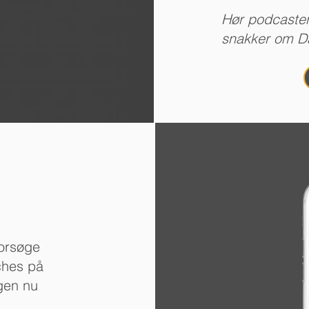
Hør podcasten
snakker om Da
forsøge
ches på
ogen nu