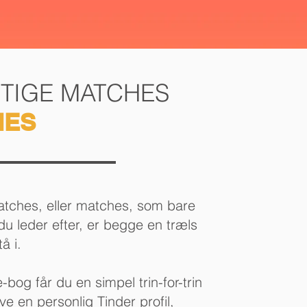
GTIGE MATCHES
HES
atches, eller matches, som bare
du leder efter, er begge en træls
tå i.
bog får du en simpel trin-for-trin
ave en personlig Tinder profil,