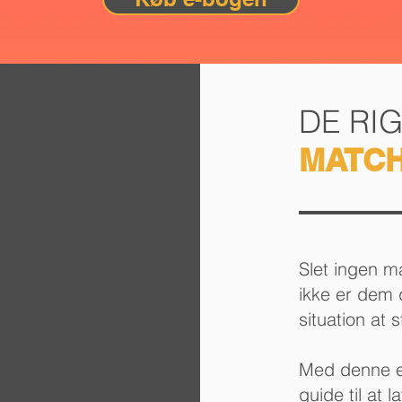
DE RI
MATC
Slet ingen m
ikke er dem 
situation at s
Med denne e-
guide til at l