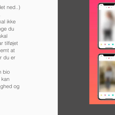
et ned..)​
.
al ikke
ange du
skal
 tilføjet
nemt at
r du er
n bio
s kan
ighed og