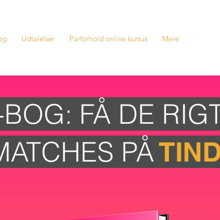
og
Udtalelser
Parforhold online kursus
Mere
-BOG: FÅ DE RIG
MATCHES PÅ
TIN