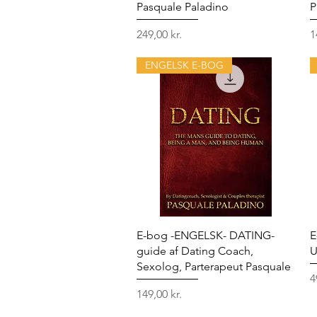
Pasquale Paladino
P
Pris
P
249,00 kr.
1
ENGELSK E-BOG
Hurtigvisning
E-bog -ENGELSK- DATING-
E
guide af Dating Coach,
U
Sexolog, Parterapeut Pasquale
P
4
Pris
149,00 kr.