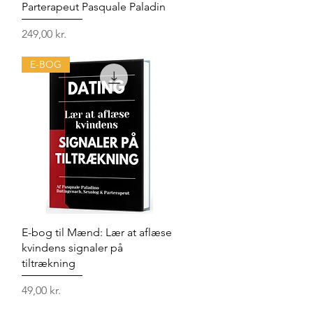
Parterapeut Pasquale Paladin
Pris
249,00 kr.
E-BOG
Hurtigvisning
E-bog til Mænd: Lær at aflæse
kvindens signaler på
tiltrækning
Pris
49,00 kr.