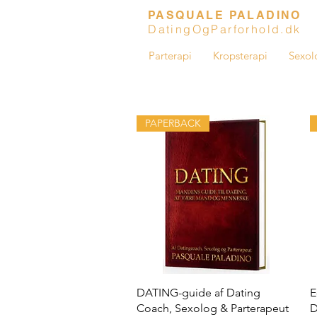
PASQUALE PALADINO
DatingOgParforhold.dk
Parterapi
Kropsterapi
Sexol
PAPERBACK
Hurtigvisning
DATING-guide af Dating
E
Coach, Sexolog & Parterapeut
D