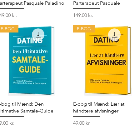
arterapeut Pasquale Paladino
Parterapeut Pasquale
ris
Pris
49,00 kr.
149,00 kr.
E-BOG
E-BOG
Hurtigvisning
Hurtigvisning
-bog til Mænd: Den
E-bog til Mænd: Lær at
ltimative Samtale-Guide
håndtere afvisninger
ris
Pris
9,00 kr.
49,00 kr.