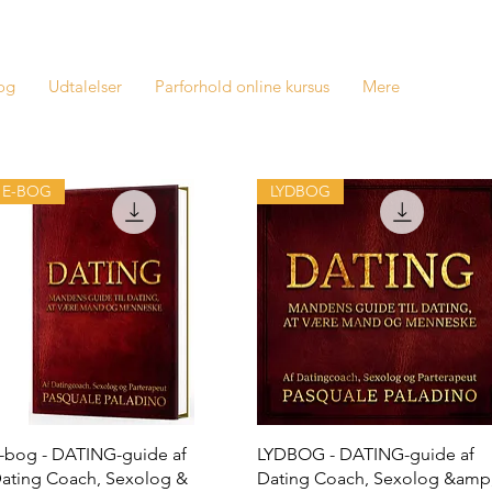
og
Udtalelser
Parforhold online kursus
Mere
E-BOG
LYDBOG
Hurtigvisning
Hurtigvisning
-bog - DATING-guide af
LYDBOG - DATING-guide af
ating Coach, Sexolog &
Dating Coach, Sexolog &amp